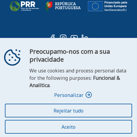
Preocupamo-nos com a sua
privacidade
We use cookies and process personal data
ooter
for the following purposes:
Funcional &
Contact
Statement of
Analítica
.
FAQ's
us
Accessibility
Personalizar
Rejeitar tudo
© 2026 República Portuguesa. Todos os direitos
reservados.
Aceito