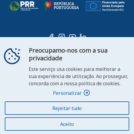
Preocupamo-nos com a sua
privacidade
Este serviço usa cookies para melhorar a
ooter
sua experiência de utilização. Ao prosseguir,
Contacte-
Declaração de
concorda com a nossa política de cookies.
FAQ's
nos
Acessibilidade
Personalizar
Rejeitar tudo
© 2026 República Portuguesa. Todos os direitos
reservados.
Aceito