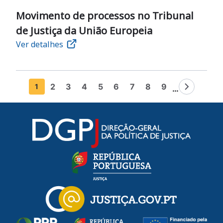
Movimento de processos no Tribunal
de Justiça da União Europeia
Ver detalhes
Pagination
2
3
4
5
6
7
8
9
1
…
Página
Página
Página
Página
Página
Página
Página
Página
Página
Next pag