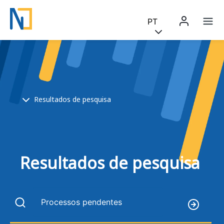
Saltar para o conteúdo principal
Skip to main content
PT
Menu 
Na
Breadcrumb
Resultados de pesquisa
Resultados de pesquisa