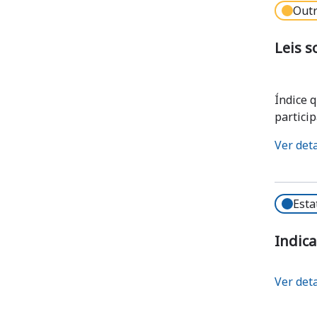
Outr
Leis s
Índice 
partici
Ver det
Esta
Indica
Ver det