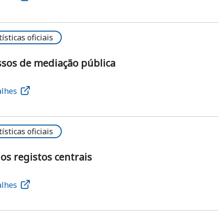
tísticas oficiais
ssos de mediação pública
alhes
tísticas oficiais
os registos centrais
alhes