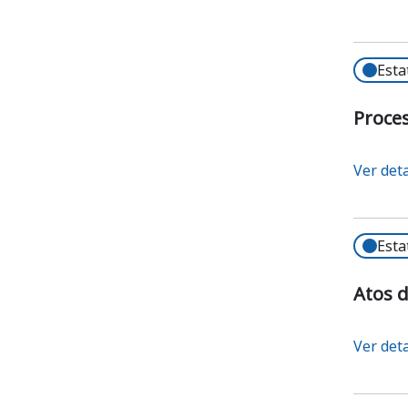
Esta
Proce
Ver det
Esta
Atos d
Ver det