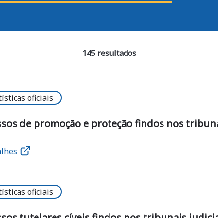
145 resultados
tísticas oficiais
sos de promoção e proteção findos nos tribunais
alhes
tísticas oficiais
sos tutelares cíveis findos nos tribunais judicia