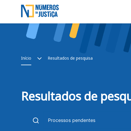
Saltar para o conteúdo principal
Skip to main content
Breadcrumb
Início
Resultados de pesquisa
Resultados de pesq