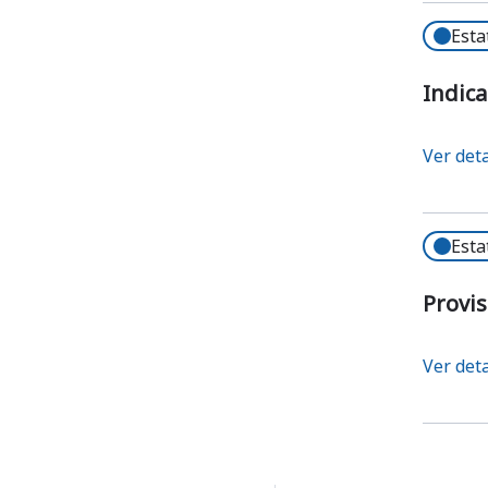
Esta
Indica
Ver det
Esta
Provis
Ver det