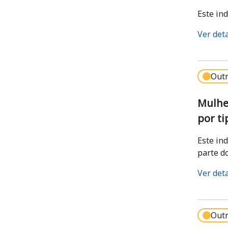
Este ind
Ver det
Outr
Mulher
por ti
Este in
parte do
Ver det
Outr