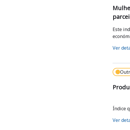
Mulher
parcei
Este in
económic
Ver det
Outr
Produ
Índice 
Ver det