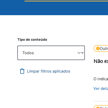
Tipo de conteúdo
Outr
Não e
O indic
Ver det