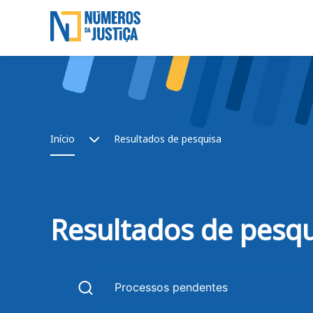
Saltar para o conteúdo principal
Skip to main content
Breadcrumb
Início
Resultados de pesquisa
Resultados de pesq