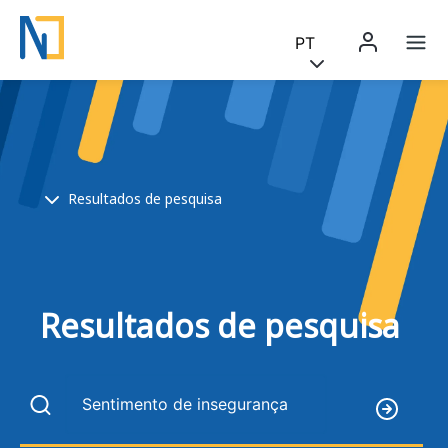
Saltar para o conteúdo principal
Skip to main content
PT
Menu 
Na
Breadcrumb
Resultados de pesquisa
Resultados de pesquisa