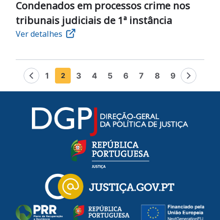
Condenados em processos crime nos
tribunais judiciais de 1ª instância
Ver detalhes
Pagination
1
3
4
5
6
7
8
9
2
Previous page
Página
Página
Página
Página
Página
Página
Página
Página
Página
Next pa