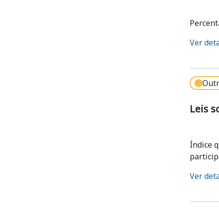
Percent
Ver det
Outr
Leis s
Índice 
partici
Ver det