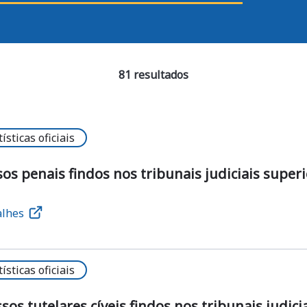
81 resultados
tísticas oficiais
os penais findos nos tribunais judiciais super
alhes
tísticas oficiais
sos tutelares cíveis findos nos tribunais judicia