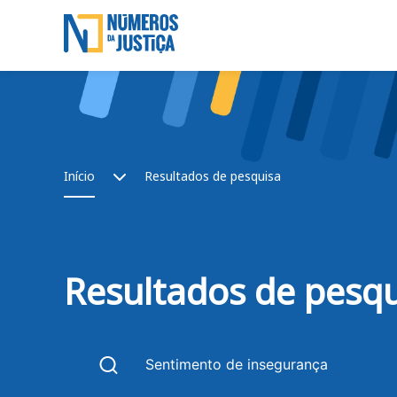
Saltar para o conteúdo principal
Skip to main content
Breadcrumb
Início
Resultados de pesquisa
Resultados de pesq