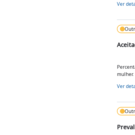
Ver det
Outr
Aceita
Percent
mulher.
Ver det
Outr
Preval