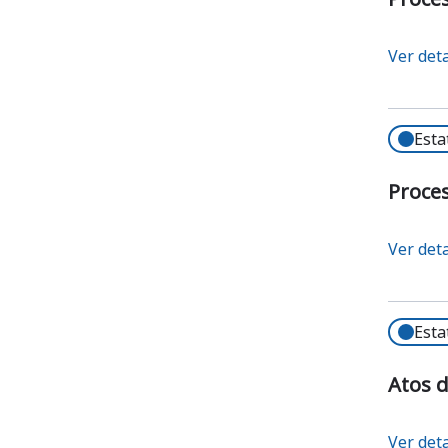
Ver det
Esta
Proces
Ver det
Esta
Atos d
Ver det