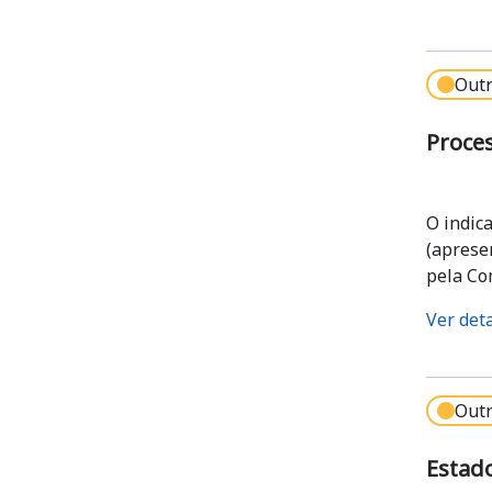
Outr
Proces
O indic
(apresen
pela Co
Ver det
Outr
Estado