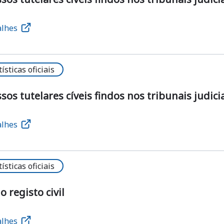
alhes
tísticas oficiais
sos tutelares cíveis findos nos tribunais judicia
alhes
tísticas oficiais
o registo civil
alhes