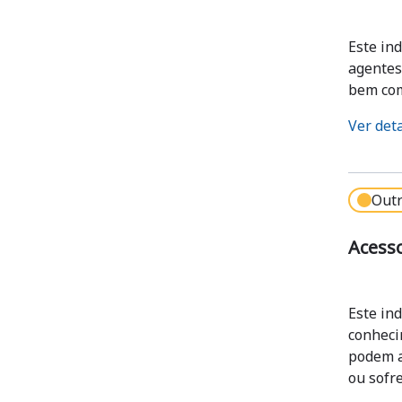
Este in
agentes,
bem com
Ver det
Outr
Acesso
Este ind
conheci
podem a
ou sofre