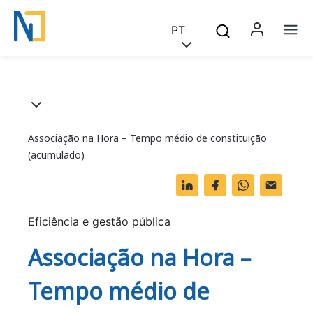
Saltar para o conteúdo principal
Skip to main content
PT
Menu 
Na
Breadcrumb
Associação na Hora – Tempo médio de constituição
(acumulado)
Li
F
W
O
n
a
h
ut
k
c
at
lo
Eficiência e gestão pública
e
e
s
o
Associação na Hora –
dI
b
A
k.
Tempo médio de
n
o
p
c