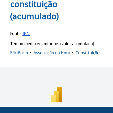
o
p
o
constituição
k
m
(acumulado)
Fonte:
IRN
Tempo médio em minutos (valor acumulado).
Eficiência
Associação na Hora
Constituições