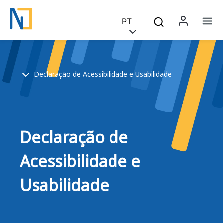
Saltar para o conteúdo principal
Skip to main content
PT
Menu 
Na
Breadcrumb
Declaração de Acessibilidade e Usabilidade
Declaração de
Acessibilidade e
Usabilidade