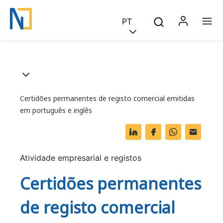
Saltar para o conteúdo principal
Skip to main content
PT
Menu 
Na
Breadcrumb
Certidões permanentes de registo comercial emitidas
em português e inglês
Li
F
W
O
n
a
h
ut
k
c
at
lo
Atividade empresarial e registos
e
e
s
o
Certidões permanentes
dI
b
A
k.
de registo comercial
n
o
p
c