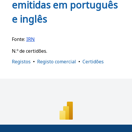
o
p
o
emitidas em português
k
m
e inglês
Fonte:
IRN
N.º de certidões.
Registos
Registo comercial
Certidões