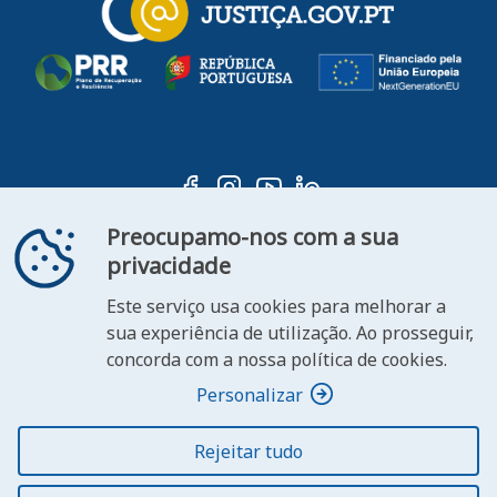
Preocupamo-nos com a sua
privacidade
Este serviço usa cookies para melhorar a
ooter
sua experiência de utilização. Ao prosseguir,
Contacte-
Declaração de
concorda com a nossa política de cookies.
FAQ's
nos
Acessibilidade
Personalizar
Rejeitar tudo
© 2026 República Portuguesa. Todos os direitos
reservados.