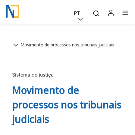
Saltar para o conteúdo principal
Skip to main content
PT
Menu 
Na
Breadcrumb
Movimento de processos nos tribunais judiciais
Sistema de justiça
Movimento de
processos nos tribunais
judiciais