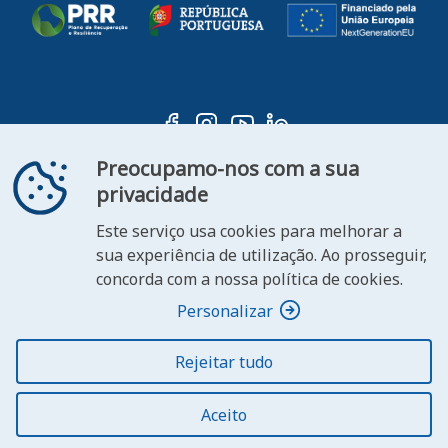
Preocupamo-nos com a sua
privacidade
Este serviço usa cookies para melhorar a
ooter
sua experiência de utilização. Ao prosseguir,
Contacte-
Declaração de
concorda com a nossa política de cookies.
FAQ's
nos
Acessibilidade
Personalizar
Rejeitar tudo
© 2026 República Portuguesa. Todos os direitos
reservados.
Aceito