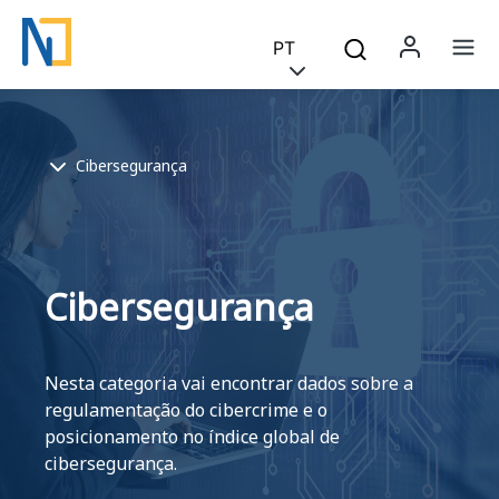
Saltar para o conteúdo principal
Skip to main content
PT
Menu 
Na
Breadcrumb
Cibersegurança
Cibersegurança
Nesta categoria vai encontrar dados sobre a
regulamentação do cibercrime e o
posicionamento no índice global de
cibersegurança.