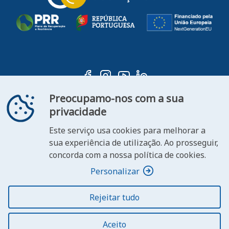
Preocupamo-nos com a sua
privacidade
Este serviço usa cookies para melhorar a
ooter
sua experiência de utilização. Ao prosseguir,
Contacte-
Declaração de
concorda com a nossa política de cookies.
FAQ's
nos
Acessibilidade
Personalizar
Rejeitar tudo
© 2026 República Portuguesa. Todos os direitos
reservados.
Aceito