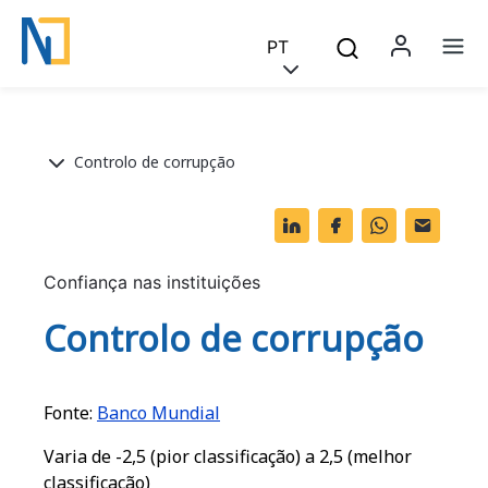
Saltar para o conteúdo principal
Skip to main content
PT
Menu 
Na
Breadcrumb
Controlo de corrupção
Li
F
W
O
n
a
h
ut
k
c
at
lo
Confiança nas instituições
e
e
s
o
Controlo de corrupção
dI
b
A
k.
n
o
p
c
Fonte:
Banco Mundial
o
p
o
Varia de -2,5 (pior classificação) a 2,5 (melhor
k
m
classificação)