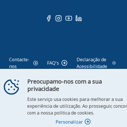
ooter
Contacte-
Declaração de
FAQ's
nos
Acessibilidade
Preocupamo-nos com a sua
privacidade
© 2026 República Portuguesa. Todos os direitos
reservados.
Este serviço usa cookies para melhorar a sua
experiência de utilização. Ao prosseguir, conco
com a nossa política de cookies.
Personalizar