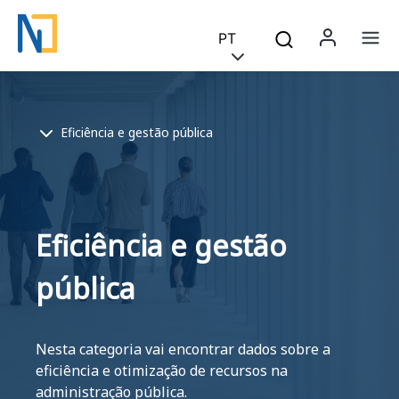
Saltar para o conteúdo principal
Skip to main content
PT
Menu 
Na
Breadcrumb
Eficiência e gestão pública
Eficiência e gestão
pública
Nesta categoria vai encontrar dados sobre a
eficiência e otimização de recursos na
administração pública.