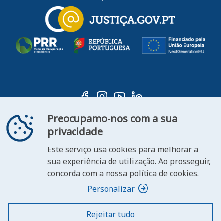
Preocupamo-nos com a sua
privacidade
Este serviço usa cookies para melhorar a
ooter
sua experiência de utilização. Ao prosseguir,
Contacte-
Declaração de
concorda com a nossa política de cookies.
FAQ's
nos
Acessibilidade
Personalizar
Rejeitar tudo