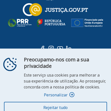
Preocupamo-nos com a sua
privacidade
Este serviço usa cookies para melhorar a
ooter
sua experiência de utilização. Ao prosseguir,
Contacte-
Declaração de
concorda com a nossa política de cookies.
FAQ's
nos
Acessibilidade
Personalizar
Rejeitar tudo