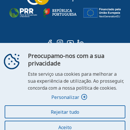
Preocupamo-nos com a sua
privacidade
Este serviço usa cookies para melhorar a
ooter
sua experiência de utilização. Ao prosseguir,
Contacte-
Declaração de
concorda com a nossa política de cookies.
FAQ's
nos
Acessibilidade
Personalizar
Rejeitar tudo
© 2026 República Portuguesa. Todos os direitos
reservados.
Aceito