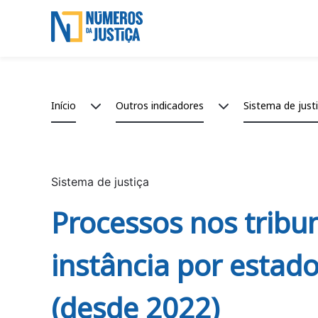
Saltar para o conteúdo principal
Skip to main content
Breadcrumb
Início
Outros indicadores
Sistema de just
Sistema de justiça
Processos nos tribu
instância por estad
(desde 2022)