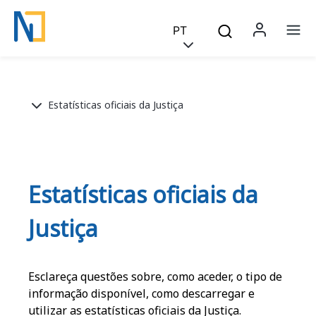
Saltar para o conteúdo principal
Skip to main content
PT
Menu 
Na
Breadcrumb
Estatísticas oficiais da Justiça
Estatísticas oficiais da
Justiça
Esclareça questões sobre, como aceder, o tipo de
informação disponível, como descarregar e
utilizar as estatísticas oficiais da Justiça.