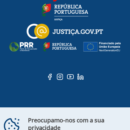
ooter
Contacte-
Declaração de
Preocupamo-nos com a sua
FAQ's
nos
Acessibilidade
privacidade