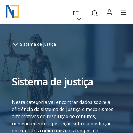
Saltar para o conteúdo principal
Skip to main content
PT
Menu 
Na
Breadcrumb
Sistema de justiça
Sistema de justiça
Nesta categoria vai encontrar dados sobre a
eficiência do sistema de justiça e mecanismos
alternativos de resolução de conflitos,
nomeadamente a perceção sobre a mediação
em conflitos comerciais e os tempos de